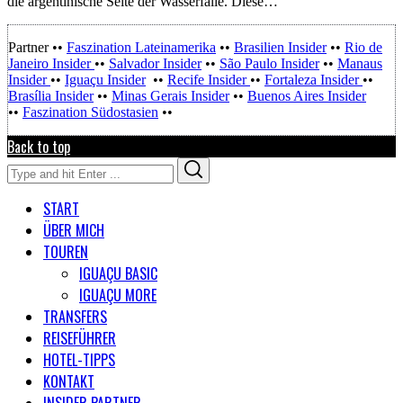
die argentinische Seite der Wasserfälle. Diese…
Partner ••
Faszination Lateinamerika
••
Brasilien Insider
••
Rio de
Janeiro Insider
••
Salvador Insider
••
São Paulo Insider
••
Manaus
Insider
••
Iguaçu Insider
••
Recife Insider
••
Fortaleza Insider
••
Brasília Insider
••
Minas Gerais Insider
••
Buenos Aires Insider
••
Faszination Südostasien
••
Back to top
Search
Search
for:
START
ÜBER MICH
TOUREN
IGUAÇU BASIC
IGUAÇU MORE
TRANSFERS
REISEFÜHRER
HOTEL-TIPPS
KONTAKT
INSIDER PARTNER